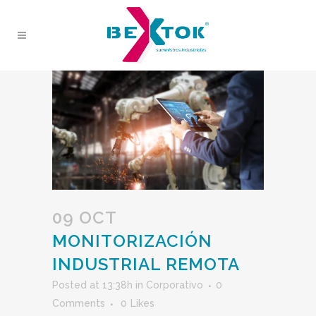
09 OCT
MONITORIZACIÓN
INDUSTRIAL REMOTA
Posted at 13:38h
in
Corporativo
0
Comments
0
Likes