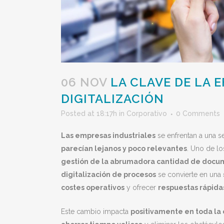
06 NOV
LA CLAVE DE LA E
DIGITALIZACIÓN
Posted at 18:17h
in
Corporativo
0 Comments
Las empresas industriales
se enfrentan a una s
parecían lejanos y poco relevantes
. Uno de l
gestión de la abrumadora cantidad de docu
digitalización de procesos
se convierte en una
costes operativos
y ofrecer
respuestas rápidas
Este cambio impacta
positivamente en toda la