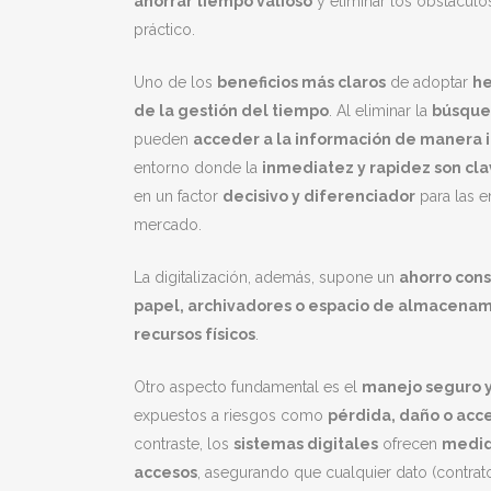
ahorrar tiempo valioso
y eliminar los obstáculo
práctico.
Uno de los
beneficios más claros
de adoptar
he
de la gestión del tiempo
. Al eliminar la
búsque
pueden
acceder a la información de manera
entorno donde la
inmediatez y rapidez son cla
en un factor
decisivo y diferenciador
para las 
mercado.
La digitalización, además, supone un
ahorro con
papel, archivadores o espacio de almacenami
recursos físicos
.
Otro aspecto fundamental es el
manejo seguro y
expuestos a riesgos como
pérdida, daño o acc
contraste, los
sistemas digitales
ofrecen
medid
accesos
, asegurando que cualquier dato (contra