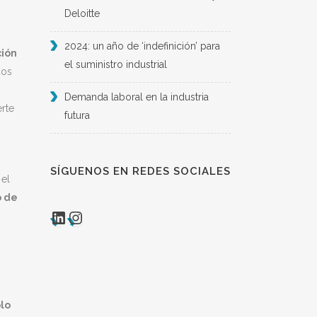
o
Deloitte
2024: un año de ‘indefinición’ para
ción
el suministro industrial
dos
Demanda laboral en la industria
rte
futura
SÍGUENOS EN REDES SOCIALES
 el
o de
LinkedIn
Instagram
olo