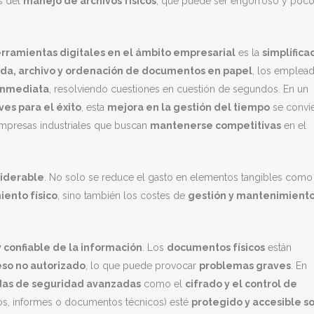
s del
manejo de archivos físicos
, que puede ser engorroso y poc
rramientas digitales en el ámbito empresarial
es la
simplifica
da, archivo y ordenación de documentos en papel
, los emplea
 inmediata
, resolviendo cuestiones en cuestión de segundos. En un
ves para el éxito
, esta
mejora en la gestión del tiempo
se convie
empresas industriales que buscan
mantenerse competitivas
en el
siderable
. No solo se reduce el gasto en elementos tangibles como
ento físico
, sino también los costes de
gestión y mantenimient
 confiable de la información
. Los
documentos físicos
están
eso no autorizado
, lo que puede provocar
problemas graves
. En
as de seguridad avanzadas
como el
cifrado y el control de
tos, informes o documentos técnicos) esté
protegido y accesible s