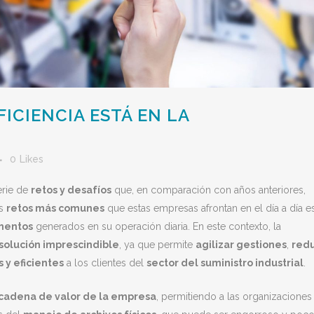
FICIENCIA ESTÁ EN LA
0
Likes
erie de
retos y desafíos
que, en comparación con años anteriores,
os
retos más comunes
que estas empresas afrontan en el día a día es
mentos
generados en su operación diaria. En este contexto, la
solución imprescindible
, ya que permite
agilizar gestiones
,
redu
 y eficientes
a los clientes del
sector del suministro industrial
.
 cadena de valor de la empresa
, permitiendo a las organizaciones