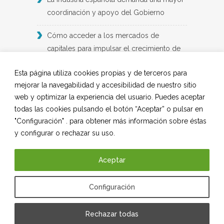
coordinación y apoyo del Gobierno
Cómo acceder a los mercados de
capitales para impulsar el crecimiento de
las empresas industriales: un informe de
Esta página utiliza cookies propias y de terceros para
BME y Deloitte
mejorar la navegabilidad y accesibilidad de nuestro sitio
web y optimizar la experiencia del usuario. Puedes aceptar
2024: un año de ‘indefinición’ para el
todas las cookies pulsando el botón “Aceptar” o pulsar en
suministro industrial
"Configuración" . para obtener más información sobre éstas
y configurar o rechazar su uso.
Demanda laboral en la industria futura
Aceptar
SÍGUENOS EN REDES SOCIALES
Configuración
LinkedIn
Instagram
Rechazar todas